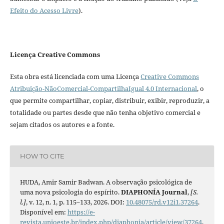
Efeito do Acesso Livre
).
Licença Creative Commons
Esta obra está licenciada com uma Licença
Creative Commons
Atribuição-NãoComercial-CompartilhaIgual 4.0 Internacional
, o
que permite compartilhar, copiar, distribuir, exibir, reproduzir, a
totalidade ou partes desde que não tenha objetivo comercial e
sejam citados os autores e a fonte.
HOW TO CITE
HUDA, Amir Samir Badwan. A observação psicológica de
uma nova psicologia do espírito.
DIAPHONÍA Journal
,
[S.
l.]
, v. 12, n. 1, p. 115–133, 2026. DOI:
10.48075/rd.v12i1.37264
.
Disponível em:
https://e-
revista.unioeste.br/index.php/diaphonia/article/view/37264
.