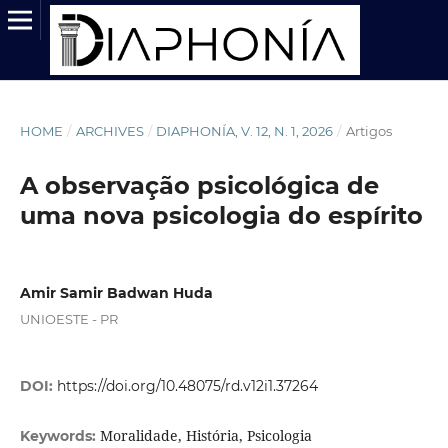
HOME
/
ARCHIVES
/
DIAPHONÍA, V. 12, N. 1, 2026
/
Artigos
A observação psicológica de
uma nova psicologia do espírito
Amir Samir Badwan Huda
UNIOESTE - PR
DOI:
https://doi.org/10.48075/rd.v12i1.37264
Moralidade, História, Psicologia
Keywords: