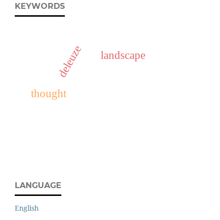
KEYWORDS
deleuze
landscape
thought
LANGUAGE
English