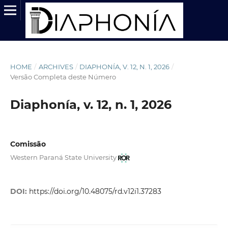
HOME
/
ARCHIVES
/
DIAPHONÍA, V. 12, N. 1, 2026
/
Versão Completa deste Número
Diaphonía, v. 12, n. 1, 2026
Comissão
Western Paraná State University
DOI:
https://doi.org/10.48075/rd.v12i1.37283