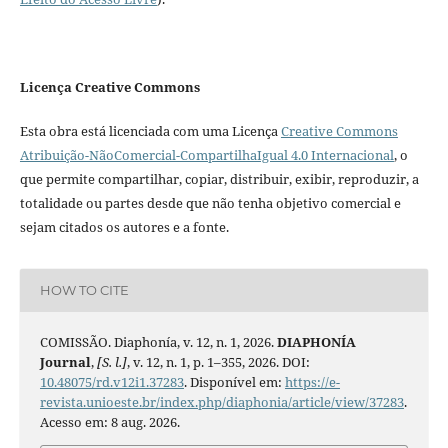
Licença Creative Commons
Esta obra está licenciada com uma Licença
Creative Commons
Atribuição-NãoComercial-CompartilhaIgual 4.0 Internacional
, o
que permite compartilhar, copiar, distribuir, exibir, reproduzir, a
totalidade ou partes desde que não tenha objetivo comercial e
sejam citados os autores e a fonte.
HOW TO CITE
COMISSÃO. Diaphonía, v. 12, n. 1, 2026.
DIAPHONÍA
Journal
,
[S. l.]
, v. 12, n. 1, p. 1–355, 2026. DOI:
10.48075/rd.v12i1.37283
. Disponível em:
https://e-
revista.unioeste.br/index.php/diaphonia/article/view/37283
.
Acesso em: 8 aug. 2026.