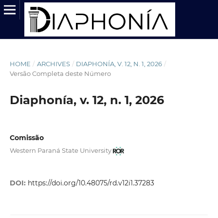
HOME
/
ARCHIVES
/
DIAPHONÍA, V. 12, N. 1, 2026
/
Versão Completa deste Número
Diaphonía, v. 12, n. 1, 2026
Comissão
Western Paraná State University
DOI:
https://doi.org/10.48075/rd.v12i1.37283