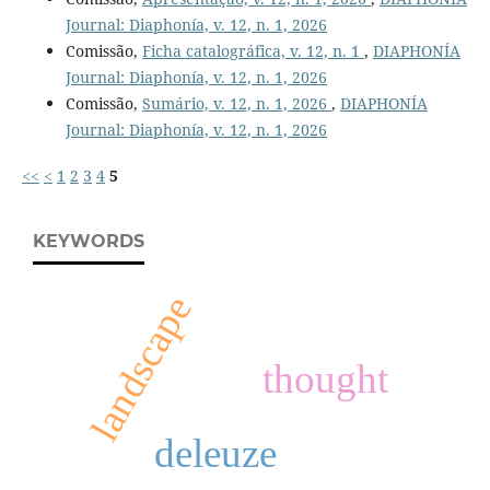
Journal: Diaphonía, v. 12, n. 1, 2026
Comissão,
Ficha catalográfica, v. 12, n. 1
,
DIAPHONÍA
Journal: Diaphonía, v. 12, n. 1, 2026
Comissão,
Sumário, v. 12, n. 1, 2026
,
DIAPHONÍA
Journal: Diaphonía, v. 12, n. 1, 2026
<<
<
1
2
3
4
5
KEYWORDS
landscape
thought
deleuze