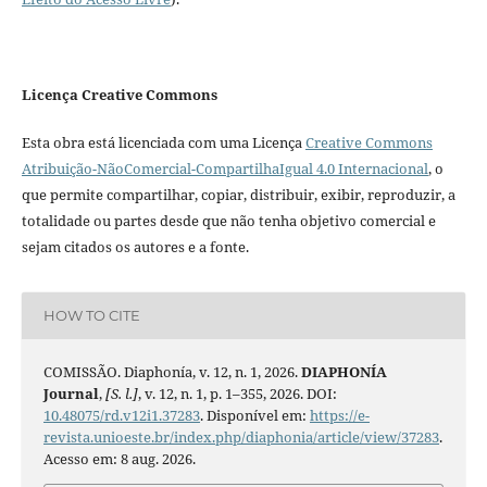
Licença Creative Commons
Esta obra está licenciada com uma Licença
Creative Commons
Atribuição-NãoComercial-CompartilhaIgual 4.0 Internacional
, o
que permite compartilhar, copiar, distribuir, exibir, reproduzir, a
totalidade ou partes desde que não tenha objetivo comercial e
sejam citados os autores e a fonte.
HOW TO CITE
COMISSÃO. Diaphonía, v. 12, n. 1, 2026.
DIAPHONÍA
Journal
,
[S. l.]
, v. 12, n. 1, p. 1–355, 2026. DOI:
10.48075/rd.v12i1.37283
. Disponível em:
https://e-
revista.unioeste.br/index.php/diaphonia/article/view/37283
.
Acesso em: 8 aug. 2026.