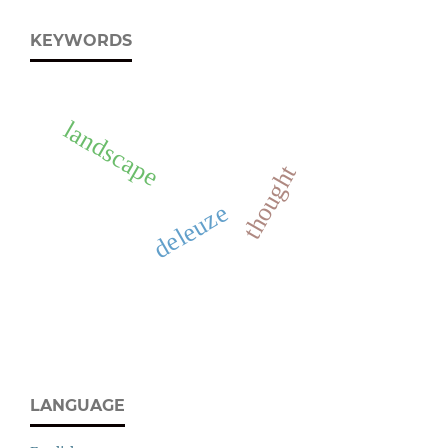
KEYWORDS
landscape
thought
deleuze
LANGUAGE