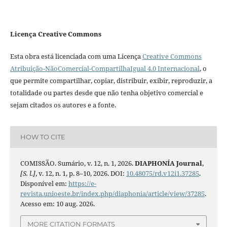
Licença Creative Commons
Esta obra está licenciada com uma Licença
Creative Commons
Atribuição-NãoComercial-CompartilhaIgual 4.0 Internacional
, o
que permite compartilhar, copiar, distribuir, exibir, reproduzir, a
totalidade ou partes desde que não tenha objetivo comercial e
sejam citados os autores e a fonte.
HOW TO CITE
COMISSÃO. Sumário, v. 12, n. 1, 2026.
DIAPHONÍA Journal
,
[S. l.]
, v. 12, n. 1, p. 8–10, 2026. DOI:
10.48075/rd.v12i1.37285
.
Disponível em:
https://e-
revista.unioeste.br/index.php/diaphonia/article/view/37285
.
Acesso em: 10 aug. 2026.
MORE CITATION FORMATS