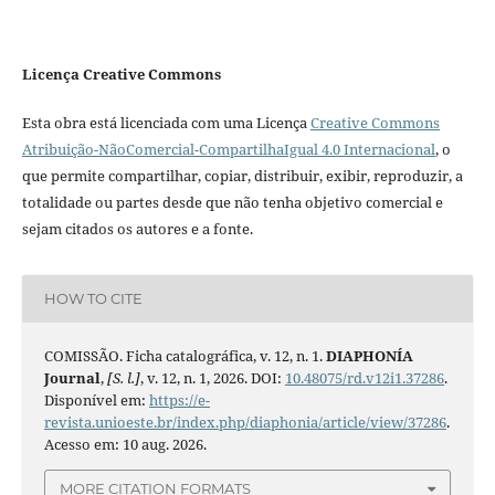
Licença Creative Commons
Esta obra está licenciada com uma Licença
Creative Commons
Atribuição-NãoComercial-CompartilhaIgual 4.0 Internacional
, o
que permite compartilhar, copiar, distribuir, exibir, reproduzir, a
totalidade ou partes desde que não tenha objetivo comercial e
sejam citados os autores e a fonte.
HOW TO CITE
COMISSÃO. Ficha catalográfica, v. 12, n. 1.
DIAPHONÍA
Journal
,
[S. l.]
, v. 12, n. 1, 2026. DOI:
10.48075/rd.v12i1.37286
.
Disponível em:
https://e-
revista.unioeste.br/index.php/diaphonia/article/view/37286
.
Acesso em: 10 aug. 2026.
MORE CITATION FORMATS