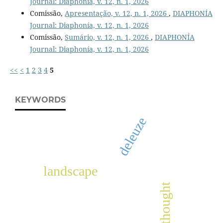
Journal: Diaphonía, v. 12, n. 1, 2026
Comissão,
Apresentação, v. 12, n. 1, 2026
,
DIAPHONÍA
Journal: Diaphonía, v. 12, n. 1, 2026
Comissão,
Sumário, v. 12, n. 1, 2026
,
DIAPHONÍA
Journal: Diaphonía, v. 12, n. 1, 2026
<<
<
1
2
3
4
5
KEYWORDS
deleuze
landscape
thought