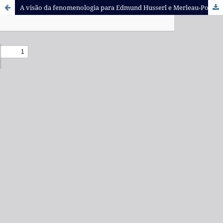
A visão da fenomenologia para Edmund Husserl e Merleau-Ponty