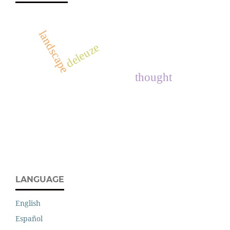
landscape
deleuze
thought
LANGUAGE
English
Español