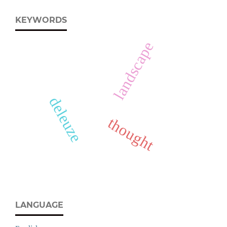
KEYWORDS
landscape
deleuze
thought
LANGUAGE