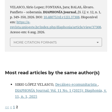
VELASCO, Sirio Lopez; FONTANA, Jara; BALAS, Álvaro.
Panfleto – soberania.
DIAPHONÍA Journal
,
[S. l.]
, v. 12, n. 1,
p. 349–350, 2026. DOI:
10.48075/rd.v12i1.37308
. Disponível
em:
https://e-
revista.unioeste.br/index.php/diaphonia/article/view/37308
.
Acesso em: 6 aug. 2026.
MORE CITATION FORMATS
Most read articles by the same author(s)
SIRIO LÓPEZ VELASCO,
Decálogo ecomunitarista
,
DIAPHONÍA Journal: Vol. 11 No. 1 (2025): Diaphonía, v.
11, n. 1, 2025
<<
<
1
2