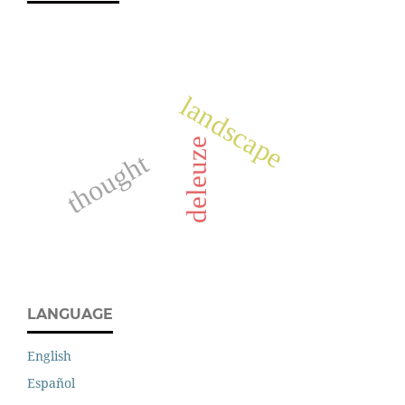
landscape
deleuze
thought
LANGUAGE
English
Español