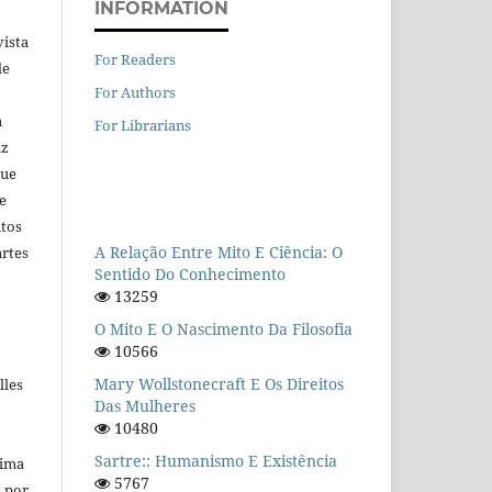
INFORMATION
vista
For Readers
de
For Authors
a
For Librarians
iz
que
e
ntos
A Relação Entre Mito E Ciência: O
artes
Sentido Do Conhecimento
13259
O Mito E O Nascimento Da Filosofia
10566
Mary Wollstonecraft E Os Direitos
lles
Das Mulheres
10480
Sartre:: Humanismo E Existência
Lima
5767
a por