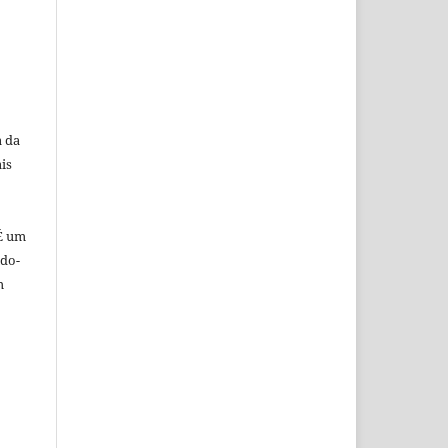
a da
is
 É um
ndo-
m