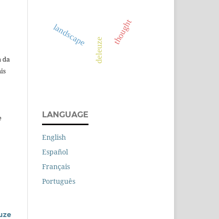
thought
landscape
deleuze
a da
is
LANGUAGE
e
English
Español
Français
Português
euze