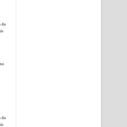
a da
is
.
omo
a da
is