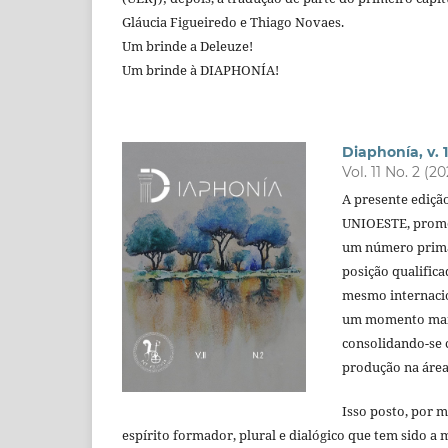
Gláucia Figueiredo e Thiago Novaes.
Um brinde a Deleuze!
Um brinde à DIAPHONÍA!
Diaphonía, v. 1
Vol. 11 No. 2 (2
A presente edição 
UNIOESTE, promov
um número primad
posição qualific
mesmo internacio
um momento mais 
consolidando-se 
produção na área 
Isso posto, por m
espírito formador, plural e dialógico que tem sido 