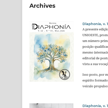
Archives
Diaphonía, v. 1
A presente edição
UNIOESTE, promov
um número primad
posição qualific
mesmo internacio
editorial de pont
vista a sua vocaç
Isso posto, por m
espírito formador
veículo propulso
Diaphonía, v. 