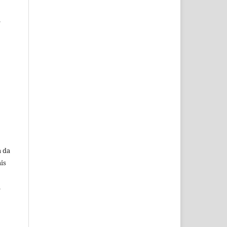
.
a da
is
.