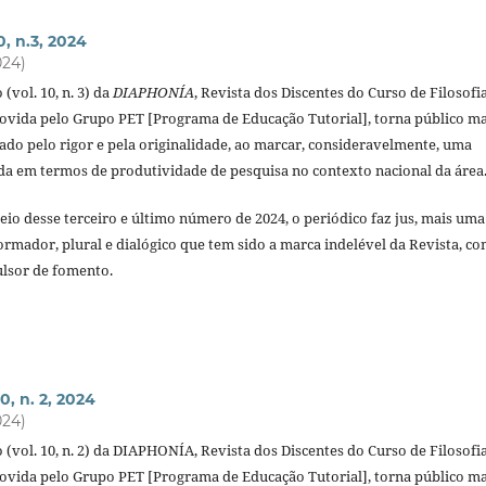
0, n.3, 2024
024)
(vol. 10, n. 3) da
DIAPHONÍA
, Revista dos Discentes do Curso de Filosofi
ida pelo Grupo PET [Programa de Educação Tutorial], torna público ma
o pelo rigor e pela originalidade, ao marcar, consideravelmente, uma
ada em termos de produtividade de pesquisa no contexto nacional da área
eio desse terceiro e último número de 2024, o periódico faz jus, mais uma
formador, plural e dialógico que tem sido a marca indelével da Revista, c
lsor de fomento.
0, n. 2, 2024
024)
 (vol. 10, n. 2) da DIAPHONÍA, Revista dos Discentes do Curso de Filosofi
ida pelo Grupo PET [Programa de Educação Tutorial], torna público ma