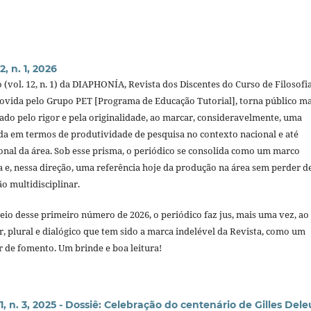
2, n. 1, 2026
 (vol. 12, n. 1) da DIAPHONÍA, Revista dos Discentes do Curso de Filosofi
ida pelo Grupo PET [Programa de Educação Tutorial], torna público ma
o pelo rigor e pela originalidade, ao marcar, consideravelmente, uma
ada em termos de produtividade de pesquisa no contexto nacional e até
nal da área. Sob esse prisma, o periódico se consolida como um marco
a e, nessa direção, uma referência hoje da produção na área sem perder d
ão multidisciplinar.
eio desse primeiro número de 2026, o periódico faz jus, mais uma vez, ao
, plural e dialógico que tem sido a marca indelével da Revista, como um
r de fomento. Um brinde e boa leitura!
11, n. 3, 2025 - Dossiê: Celebração do centenário de Gilles Del