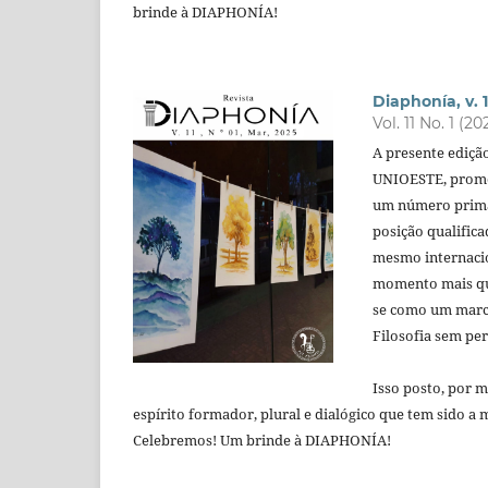
brinde à DIAPHONÍA!
Diaphonía, v. 11
Vol. 11 No. 1 (20
A presente edição
UNIOESTE, promov
um número primad
posição qualific
mesmo internacio
momento mais que
se como um marco
Filosofia sem per
Isso posto, por m
espírito formador, plural e dialógico que tem sido a
Celebremos! Um brinde à DIAPHONÍA!