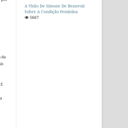
A Visão De Simone De Beauvoir
Sobre A Condição Feminina
5667
a da
is
 É
da