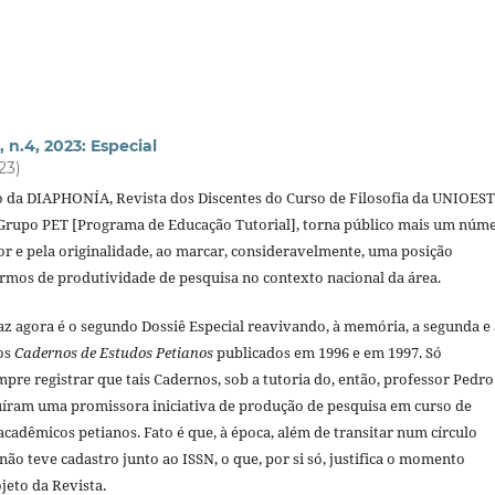
, n.4, 2023: Especial
23)
o da DIAPHONÍA, Revista dos Discentes do Curso de Filosofia da UNIOEST
Grupo PET [Programa de Educação Tutorial], torna público mais um núm
or e pela originalidade, ao marcar, consideravelmente, uma posição
ermos de produtividade de pesquisa no contexto nacional da área.
az agora é o segundo Dossiê Especial reavivando, à memória, a segunda e 
dos
Cadernos de Estudos Petianos
publicados em 1996 e em 1997. Só
re registrar que tais Cadernos, sob a tutoria do, então, professor Pedro
íram uma promissora iniciativa de produção de pesquisa em curso de
cadêmicos petianos. Fato é que, à época, além de transitar num círculo
ão teve cadastro junto ao ISSN, o que, por si só, justifica o momento
jeto da Revista.