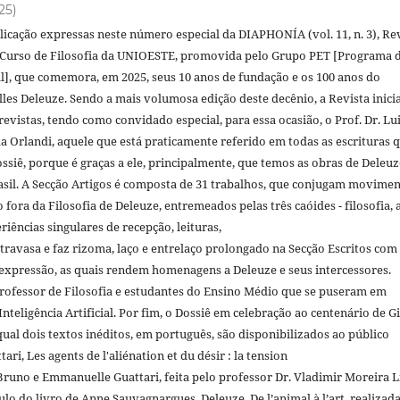
025)
licação expressas neste número especial da DIAPHONÍA (vol. 11, n. 3), Re
 Curso de Filosofia da UNIOESTE, promovida pelo Grupo PET [Programa 
l], que comemora, em 2025, seus 10 anos de fundação e os 100 anos do
les Deleuze. Sendo a mais volumosa edição deste decênio, a Revista inici
evistas, tendo como convidado especial, para essa ocasião, o Prof. Dr. Lu
a Orlandi, aquele que está praticamente referido em todas as escrituras 
siê, porque é graças a ele, principalmente, que temos as obras de Deleuz
asil. A Secção Artigos é composta de 31 trabalhos, que conjugam movime
o fora da Filosofia de Deleuze, entremeados pelas três caóides - filosofia, 
eriências singulares de recepção, leituras,
travasa e faz rizoma, laço e entrelaço prolongado na Secção Escritos com
expressão, as quais rendem homenagens a Deleuze e seus intercessores.
professor de Filosofia e estudantes do Ensino Médio que se puseram em
eligência Artificial. Por fim, o Dossiê em celebração ao centenário de Gi
al dois textos inéditos, em português, são disponibilizados ao público
ari, Les agents de l'aliénation et du désir : la tension
 Bruno e Emmanuelle Guattari, feita pelo professor Dr. Vladimir Moreira 
ulo do livro de Anne Sauvagnargues, Deleuze. De l’animal à l’art, realizad