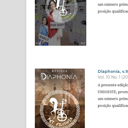
um número primad
posição qualific
Diaphonía, v.10
Vol. 10 No. 1 (2
A presente edição
UNIOESTE, promov
um número primad
posição qualific