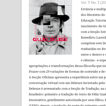
Vol. 11 No. 3 (2
Errância e multip
dos Discentes do
Educação Tutoria
nascimento de Gil
com a Secção Entr
Benedicto Lacerd
compõem este Dos
traduzidas no Br
entre o dentro e 
e ciências - e exp
apropriações e transformações dessa filosofia que ex
Prazer com 29 variações de formas de conteúdo e de 
A Secção Oficinas apresenta a experiência entre um 
conversação virtual com um Deleuze inventado pela Int
Deleuze é arrematado com a Secção de Tradução, na qu
brasileiro: primeiro a tradução do texto de Félix Guatt
énonciative, gentilmente autorizada por seus filhos,
(UERJ); depois, a tradução de parte do primeiro capít