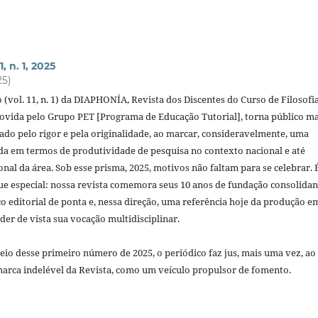
, n. 1, 2025
25)
 (vol. 11, n. 1) da DIAPHONÍA, Revista dos Discentes do Curso de Filosofi
ida pelo Grupo PET [Programa de Educação Tutorial], torna público ma
o pelo rigor e pela originalidade, ao marcar, consideravelmente, uma
ada em termos de produtividade de pesquisa no contexto nacional e até
nal da área. Sob esse prisma, 2025, motivos não faltam para se celebrar.
 especial: nossa revista comemora seus 10 anos de fundação consolida
 editorial de ponta e, nessa direção, uma referência hoje da produção e
der de vista sua vocação multidisciplinar.
eio desse primeiro número de 2025, o periódico faz jus, mais uma vez, ao
 marca indelével da Revista, como um veículo propulsor de fomento.