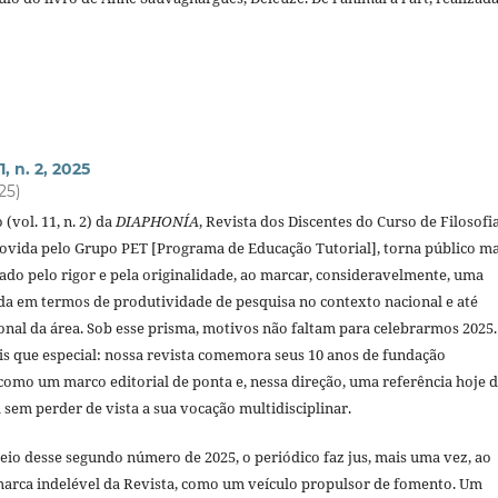
1, n. 2, 2025
025)
(vol. 11, n. 2) da
DIAPHONÍA
, Revista dos Discentes do Curso de Filosofi
ida pelo Grupo PET [Programa de Educação Tutorial], torna público ma
o pelo rigor e pela originalidade, ao marcar, consideravelmente, uma
ada em termos de produtividade de pesquisa no contexto nacional e até
nal da área. Sob esse prisma, motivos não faltam para celebrarmos 2025.
que especial: nossa revista comemora seus 10 anos de fundação
como um marco editorial de ponta e, nessa direção, uma referência hoje 
sem perder de vista a sua vocação multidisciplinar.
eio desse segundo número de 2025, o periódico faz jus, mais uma vez, ao
a marca indelével da Revista, como um veículo propulsor de fomento. Um