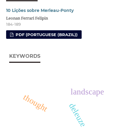
10 Lições sobre Merleau-Ponty
Leonan Ferrari Felipin
184-189
PDF (PORTUGUESE (BRAZIL))
KEYWORDS
landscape
thought
deleuze