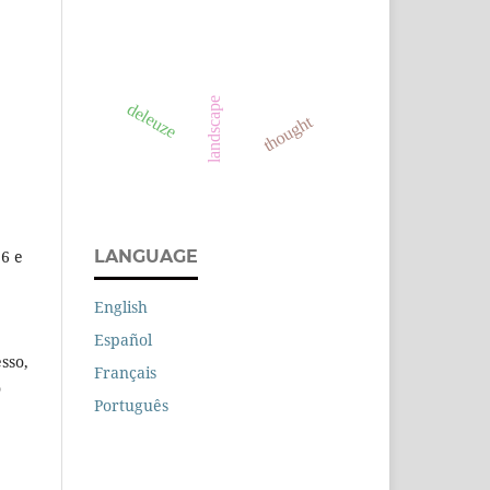
landscape
deleuze
thought
LANGUAGE
6 e
English
Español
sso,
Français
o
Português