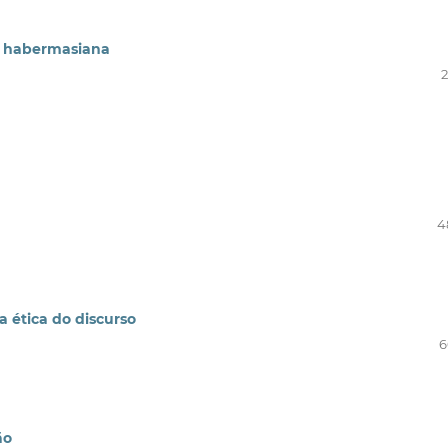
o habermasiana
2
4
 ética do discurso
6
ão