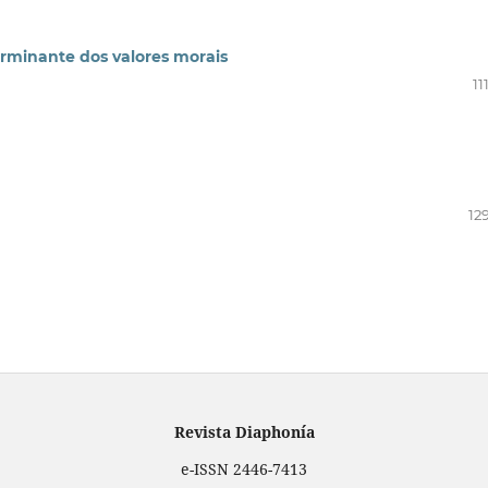
rminante dos valores morais
11
12
Revista Diaphonía
e-ISSN 2446-7413