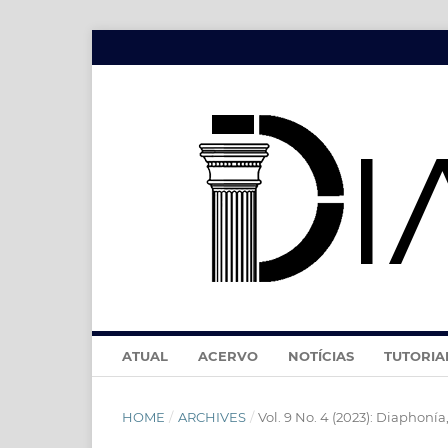
ATUAL
ACERVO
NOTÍCIAS
TUTORIA
HOME
/
ARCHIVES
/
Vol. 9 No. 4 (2023): Diaphonía,