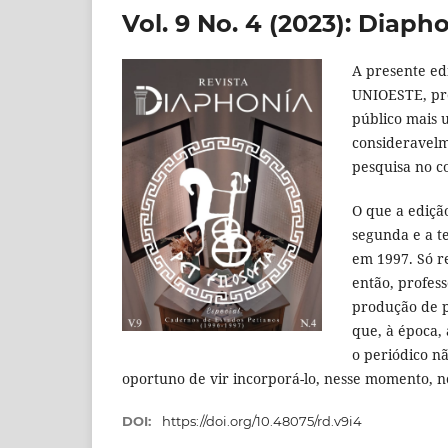
Vol. 9 No. 4 (2023): Diapho
A presente ed
UNIOESTE, pro
público mais 
consideravelm
pesquisa no c
O que a ediçã
segunda e a t
em 1997. Só r
então, profes
produção de p
que, à época,
o periódico nã
oportuno de vir incorporá-lo, nesse momento, no
DOI:
https://doi.org/10.48075/rd.v9i4