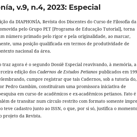
nía, v.9, n.4, 2023: Especial
ição da DIAPHONÍA, Revista dos Discentes do Curso de Filosofia da
movida pelo Grupo PET [Programa de Educação Tutorial], torna
um número primado pelo rigor e pela originalidade, ao marcar,
ente, uma posição qualificada em termos de produtividade de
ontexto nacional da área.
o traz agora é o segundo Dossiê Especial reavivando, à memória, a
erceira edição dos
Cadernos de Estudos Petianos
publicados em 199
elembrando, cumpre registrar que tais Cadernos, sob a tutoria do,
sor Pedro Gambim, constituíram uma promissora iniciativa de
esquisa em curso de acadêmicos e ex-acadêmicos petianos. Fato é
 além de transitar num círculo restrito com formato somente impre
o teve cadastro junto ao ISSN, o que, por si só, justifica o moment
 projeto da Revista.