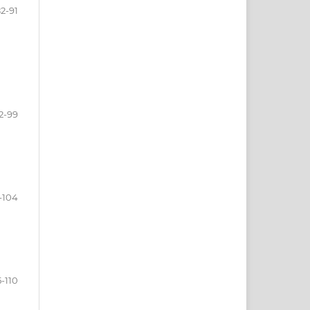
2-91
2-99
-104
5-110