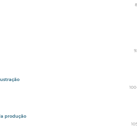
8
9
lustração
100
 da produção
10