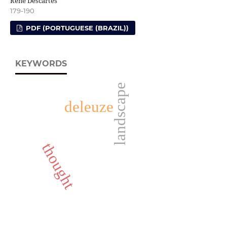
René Descartes
179-190
PDF (PORTUGUESE (BRAZIL))
KEYWORDS
landscape
deleuze
thought