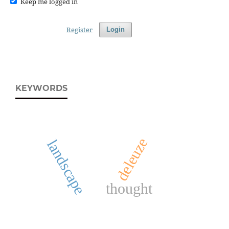
Keep me logged in
Register
Login
KEYWORDS
deleuze
landscape
thought