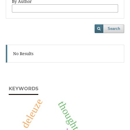
By Author
Search
No Results
KEYWORDS
deleuze
thought