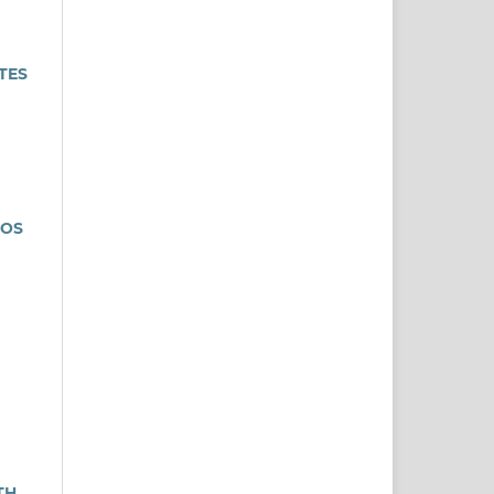
TES
COS
TH