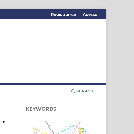
Registrar-se
Acesso
SEARCH
KEYWORDS
direito ambiental
ade
sustentabilidade
mercosul.
meio ambiente.