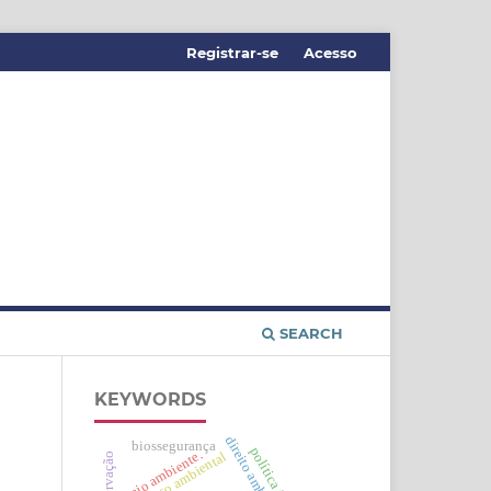
Registrar-se
Acesso
SEARCH
KEYWORDS
direito ambiental
biossegurança
política fiscal.
meio ambiente.
retrocesso ambiental