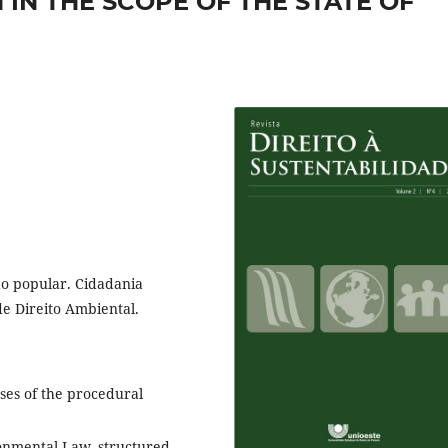
IN THE SCOPE OF THE STATE OF
ão popular. Cidadania
e Direito Ambiental.
yses of the procedural
onmental Law, structured