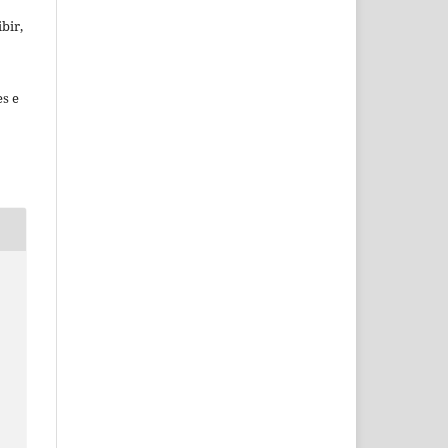
bir,
es e