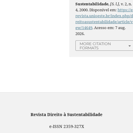
Sustentabilidade
,
[S. l.]
, v. 2, n.
4, 2000. Disponível em:
https://e
revista.unioeste.br/index.php/d
reitoasustentabilidade/article/v
ew/14649
. Acesso em: 7 aug.
2026.
MORE CITATION
FORMATS
Revista Direito à Sustentabilidade
e-ISSN 2359-327X