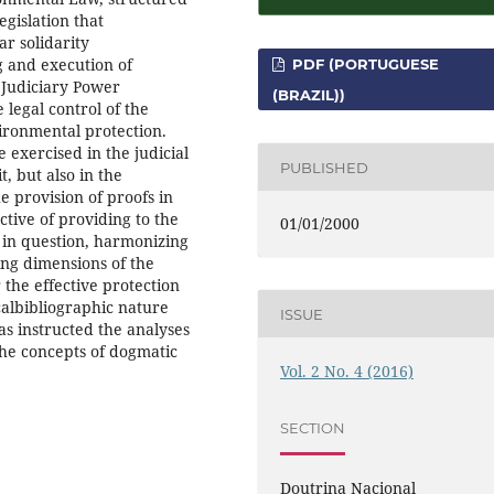
gislation that
r solidarity
ng and execution of
PDF (PORTUGUESE
e Judiciary Power
(BRAZIL))
legal control of the
vironmental protection.
 exercised in the judicial
PUBLISHED
t, but also in the
e provision of proofs in
tive of providing to the
01/01/2000
 in question, harmonizing
ing dimensions of the
r the effective protection
calbibliographic nature
ISSUE
as instructed the analyses
 the concepts of dogmatic
Vol. 2 No. 4 (2016)
SECTION
Doutrina Nacional