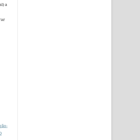
al) a
rar
ção-
0