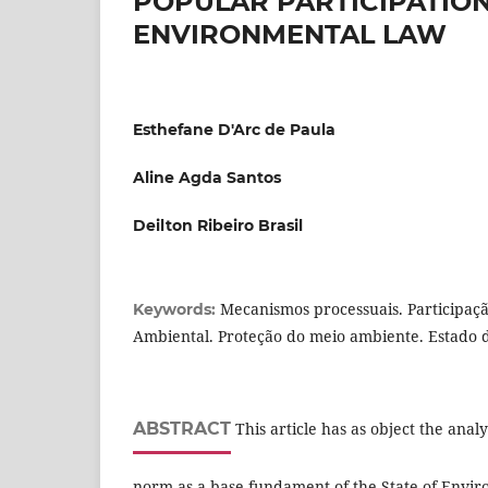
POPULAR PARTICIPATION 
ENVIRONMENTAL LAW
Esthefane D'Arc de Paula
Aline Agda Santos
Deilton Ribeiro Brasil
Mecanismos processuais. Participaç
Keywords:
Ambiental. Proteção do meio ambiente. Estado d
ABSTRACT
This article has as object the anal
norm as a base fundament of the State of Envir