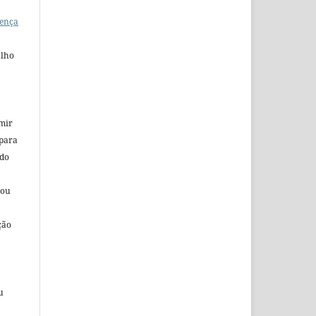
ença
alho
umir
 para
 do
 ou
ção
u