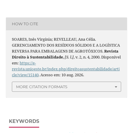
HOW TO CITE
SOARES, Inês Virgínia; REVELLEAU, Ana Célia.
GERENCIAMENTO DOS RESÍDUOS SÓLIDOS E A LOGÍSTICA
REVERSA PARA EMBALAGENS DE AGROTÓXICOS.
Revista
Direito à Sustentabilidade
,
[S. l.]
, v. 2, n. 4, 2000. Disponível
em:
https://e-
revista.unioeste.br/index.php/direitoasustentabilidade/arti
cle/view/15140
. Acesso em: 10 aug. 2026.
MORE CITATION FORMATS
KEYWORDS