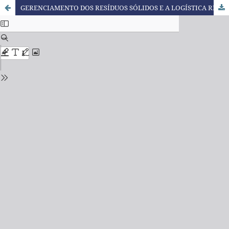
GERENCIAMENTO DOS RESÍDUOS SÓLIDOS E A LOGÍSTICA REVERSA PARA EMBALAGENS DE AGROTÓXICOS