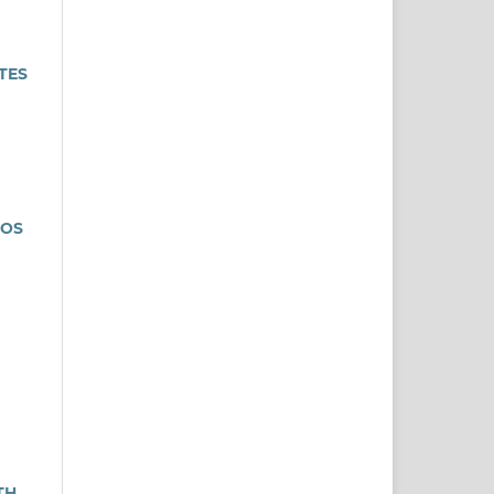
TES
COS
TH