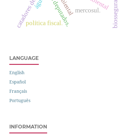
câmara dos deputados.
catadores de lixo
biossegurança
água.
mercosul.
política fiscal.
LANGUAGE
English
Español
Français
Português
INFORMATION