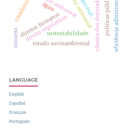
retrocesso ambiental
catadores de lixo
eficiência administrativa
direito ambiental
políticas pública
câmara dos deputados.
mercosul.
água.
direitos humanos
direito regulatório
sisnama.
sustentabilidade
estado socioambiental.
LANGUAGE
English
Español
Français
Português