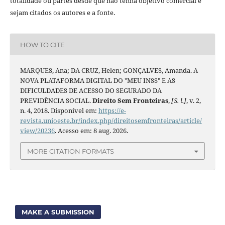
totalidade ou partes desde que não tenha objetivo comercial e
sejam citados os autores e a fonte.
HOW TO CITE
MARQUES, Ana; DA CRUZ, Helen; GONÇALVES, Amanda. A
NOVA PLATAFORMA DIGITAL DO "MEU INSS" E AS
DIFICULDADES DE ACESSO DO SEGURADO DA
PREVIDÊNCIA SOCIAL.
Direito Sem Fronteiras
,
[S. l.]
, v. 2,
n. 4, 2018. Disponível em:
https://e-
revista.unioeste.br/index.php/direitosemfronteiras/article/
view/20236
. Acesso em: 8 aug. 2026.
MORE CITATION FORMATS
MAKE A SUBMISSION