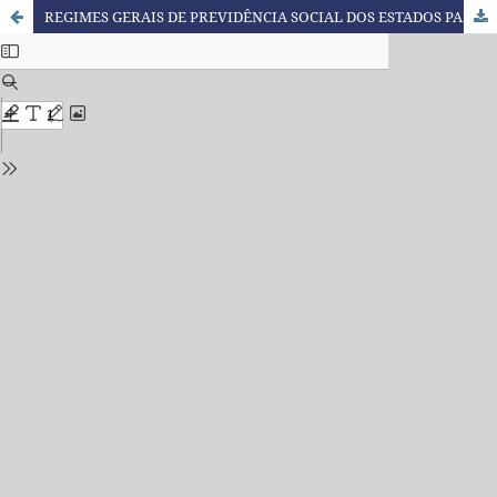
REGIMES GERAIS DE PREVIDÊNCIA SOCIAL DOS ESTADOS PARTES DO MERCOSUL: REFORMAS ESTRUTURAIS, PARAMÉTRICAS E COMPARAÇÕES ENTRE OS SISTEMAS