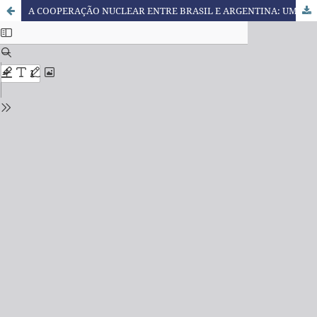
A COOPERAÇÃO NUCLEAR ENTRE BRASIL E ARGENTINA: UMA CONTRIBUIÇÃO À CONSTRUÇÃO DE CONFIANÇA NAS RELAÇÕES BILATERAIS