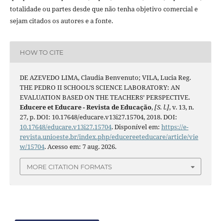
totalidade ou partes desde que não tenha objetivo comercial e
sejam citados os autores e a fonte.
HOW TO CITE
DE AZEVEDO LIMA, Claudia Benvenuto; VILA, Lucia Reg.
THE PEDRO II SCHOOL’S SCIENCE LABORATORY: AN
EVALUATION BASED ON THE TEACHERS’ PERSPECTIVE.
Educere et Educare - Revista de Educação
,
[S. l.]
, v. 13, n.
27, p. DOI: 10.17648/educare.v13i27.15704, 2018. DOI:
10.17648/educare.v13i27.15704
. Disponível em:
https://e-
revista.unioeste.br/index.php/educereeteducare/article/vie
w/15704
. Acesso em: 7 aug. 2026.
MORE CITATION FORMATS