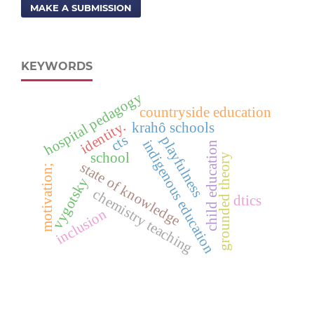
MAKE A SUBMISSION
KEYWORDS
hospital pedagogy
countryside education
identity.
krahô schools
cts
playfulness
indigenous education
child education
school
grounded theory
state of knowledge
motivation;
vygotsky
chemistry teaching
dtics
inclusion