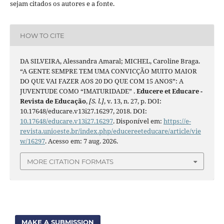
sejam citados os autores e a fonte.
HOW TO CITE
DA SILVEIRA, Alessandra Amaral; MICHEL, Caroline Braga.
“A GENTE SEMPRE TEM UMA CONVICÇÃO MUITO MAIOR
DO QUE VAI FAZER AOS 20 DO QUE COM 15 ANOS”: A
JUVENTUDE COMO “IMATURIDADE” .
Educere et Educare -
Revista de Educação
,
[S. l.]
, v. 13, n. 27, p. DOI:
10.17648/educare.v13i27.16297, 2018. DOI:
10.17648/educare.v13i27.16297
. Disponível em:
https://e-
revista.unioeste.br/index.php/educereeteducare/article/vie
w/16297
. Acesso em: 7 aug. 2026.
MORE CITATION FORMATS
MAKE A SUBMISSION