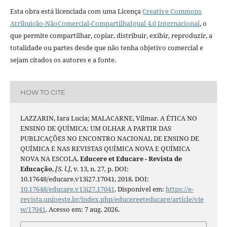
Esta obra está licenciada com uma Licença
Creative Commons
Atribuição-NãoComercial-CompartilhaIgual 4.0 Internacional
, o
que permite compartilhar, copiar, distribuir, exibir, reproduzir, a
totalidade ou partes desde que não tenha objetivo comercial e
sejam citados os autores e a fonte.
HOW TO CITE
LAZZARIN, Iara Lucia; MALACARNE, Vilmar. A ÉTICA NO
ENSINO DE QUÍMICA: UM OLHAR A PARTIR DAS
PUBLICAÇÕES NO ENCONTRO NACIONAL DE ENSINO DE
QUÍMICA E NAS REVISTAS QUÍMICA NOVA E QUÍMICA
NOVA NA ESCOLA.
Educere et Educare - Revista de
Educação
,
[S. l.]
, v. 13, n. 27, p. DOI:
10.17648/educare.v13i27.17041, 2018. DOI:
10.17648/educare.v13i27.17041
. Disponível em:
https://e-
revista.unioeste.br/index.php/educereeteducare/article/vie
w/17041
. Acesso em: 7 aug. 2026.