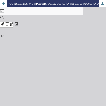
CONSELHOS MUNICIPAIS DE EDUCAÇÃO NA ELABORAÇÃO DOS PLANOS MUNICIPAIS DE EDUCAÇÃO NO ESTADO DE MATO GROSSO DO SUL: QUAL PARTICIPAÇÃO?