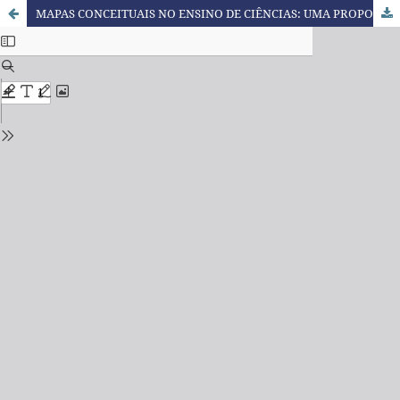
MAPAS CONCEITUAIS NO ENSINO DE CIÊNCIAS: UMA PROPOSTA PARA A APRENDIZAGEM SIGNIFICATIVA DE CONCEITOS CIENTÍFICOS NOS ANOS INICIAIS