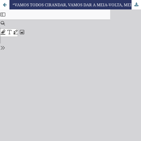
“VAMOS TODOS CIRANDAR, VAMOS DAR A MEIA-VOLTA, MEIA-VOLTA VAMOS DAR”: CARTOGRAFANDO MÚLTIPLAS EXPERIMENTAÇÕES DE INFÂNCIAS