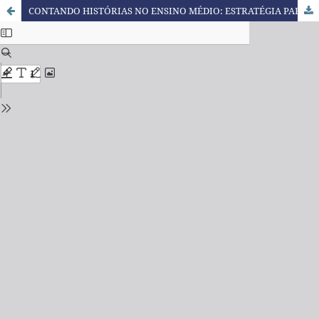
CONTANDO HISTÓRIAS NO ENSINO MÉDIO: ESTRATÉGIA PARA ESTÍMULO À APRENDIZAGEM MATEMÁTICA