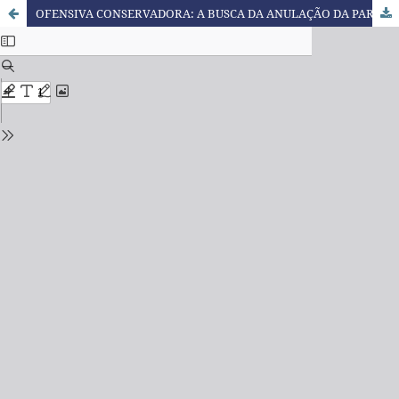
OFENSIVA CONSERVADORA: A BUSCA DA ANULAÇÃO DA PARTICIPAÇÃO DE JOVENS NA VIDA PÚBLICA VIA DESCONSTRUÇÃO DA ESCOLA COMO AGENTE SOCIALIZADOR