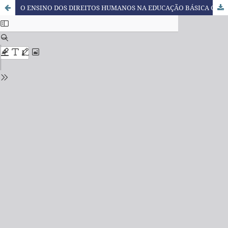
O ENSINO DOS DIREITOS HUMANOS NA EDUCAÇÃO BÁSICA COMO INSTRUMENTO DE TRANSFORMAÇÃO SOCIAL