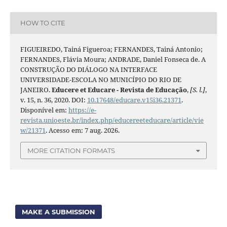
HOW TO CITE
FIGUEIREDO, Tainá Figueroa; FERNANDES, Tainá Antonio;
FERNANDES, Flávia Moura; ANDRADE, Daniel Fonseca de. A
CONSTRUÇÃO DO DIÁLOGO NA INTERFACE
UNIVERSIDADE-ESCOLA NO MUNICÍPIO DO RIO DE
JANEIRO.
Educere et Educare - Revista de Educação
,
[S. l.]
,
v. 15, n. 36, 2020. DOI:
10.17648/educare.v15i36.21371
.
Disponível em:
https://e-
revista.unioeste.br/index.php/educereeteducare/article/vie
w/21371
. Acesso em: 7 aug. 2026.
MORE CITATION FORMATS
MAKE A SUBMISSION