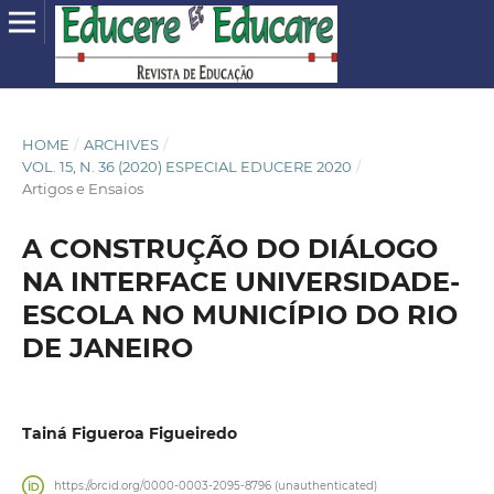
HOME
/
ARCHIVES
/
VOL. 15, N. 36 (2020) ESPECIAL EDUCERE 2020
/
Artigos e Ensaios
A CONSTRUÇÃO DO DIÁLOGO
NA INTERFACE UNIVERSIDADE-
ESCOLA NO MUNICÍPIO DO RIO
DE JANEIRO
Tainá Figueroa Figueiredo
https://orcid.org/0000-0003-2095-8796 (unauthenticated)