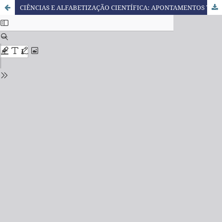
CIÊNCIAS E ALFABETIZAÇÃO CIENTÍFICA: APONTAMENTOS TEÓRICOS PARA A FORMAÇÃO DE PROFESSORES DOS ANOS INICIAIS