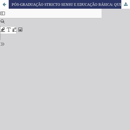
PÓS-GRADUAÇÃO STRICTO SENSU E EDUCAÇÃO BÁSICA: QUE RELAÇÃO É ESSA?