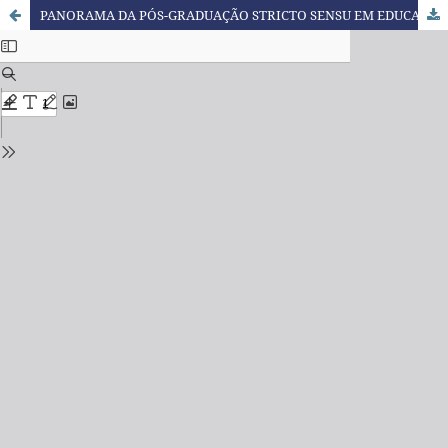
PANORAMA DA PÓS-GRADUAÇÃO STRICTO SENSU EM EDUCAÇÃO FÍSICA NO BRASIL: PRIMEIROS INDICATIVOS