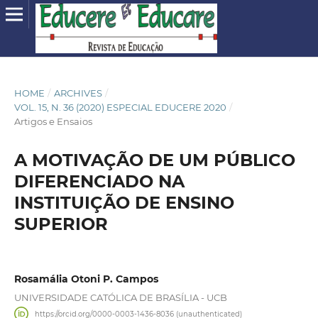
HOME
/
ARCHIVES
/
VOL. 15, N. 36 (2020) ESPECIAL EDUCERE 2020
/
Artigos e Ensaios
A MOTIVAÇÃO DE UM PÚBLICO
DIFERENCIADO NA
INSTITUIÇÃO DE ENSINO
SUPERIOR
Rosamália Otoni P. Campos
UNIVERSIDADE CATÓLICA DE BRASÍLIA - UCB
https://orcid.org/0000-0003-1436-8036 (unauthenticated)