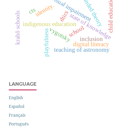
grounded theory
child education
visual impairment
identity.
cts
dtics
krahô schools
state of knowledge
indigenous education
school
vygotsky
playfulness
inclusion
digital literacy
teaching of astronomy
LANGUAGE
English
Español
Français
Português