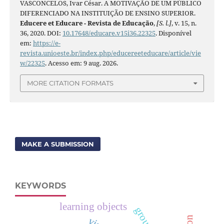
VASCONCELOS, Ivar César. A MOTIVAÇÃO DE UM PÚBLICO
DIFERENCIADO NA INSTITUIÇÃO DE ENSINO SUPERIOR.
Educere et Educare - Revista de Educação
,
[S. l.]
, v. 15, n.
36, 2020. DOI:
10.17648/educare.v15i36.22325
. Disponível
em:
https://e-
revista.unioeste.br/index.php/educereeteducare/article/vie
w/22325
. Acesso em: 9 aug. 2026.
MORE CITATION FORMATS
MAKE A SUBMISSION
KEYWORDS
learning objects