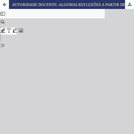
AUTORIDADE DOCENTE: ALGUMAS REFLEXÕES A PARTIR DE HANNAH ARENDT