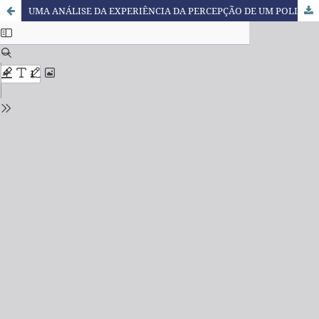
UMA ANÁLISE DA EXPERIÊNCIA DA PERCEPÇÃO DE UM POLIEDRO VISUALIZADO EM CALEIDOSCÓPIO