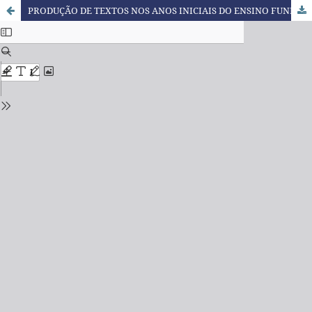
PRODUÇÃO DE TEXTOS NOS ANOS INICIAIS DO ENSINO FUNDAMENTAL POR MEIO DO LÚDICO: ALGUMAS CONTRIBUIÇÕES