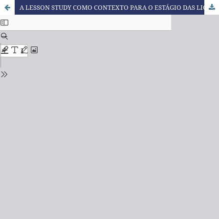
A LESSON STUDY COMO CONTEXTO PARA O ESTÁGIO DAS LICENCIATURAS EM MATEMÁTICA: POR QUE UTILIZÁ-LA?