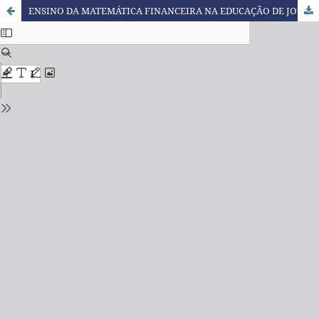
ENSINO DA MATEMÁTICA FINANCEIRA NA EDUCAÇÃO DE JOVENS E ADULTOS – CONSIDERAÇÕES NO OLHAR DA APRENDIZAGEM SIGNIFICATIVA