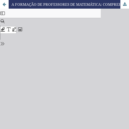
A FORMAÇÃO DE PROFESSORES DE MATEMÁTICA: COMPREENSÕES DA EXPERIÊNCIA VIVIDA COM ESTUDO DE AULA