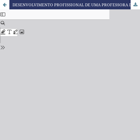
DESENVOLVIMENTO PROFISSIONAL DE UMA PROFESSORA DOS ANOS INICIAIS QUE PARTICIPA DE UM LESSON STUDY HÍBRIDO