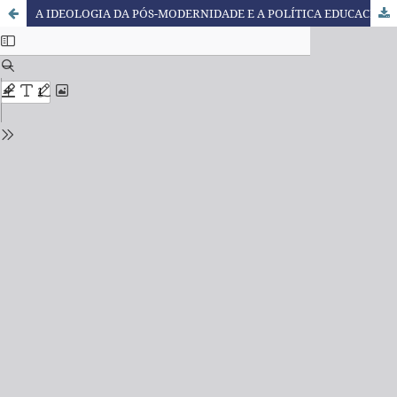
A IDEOLOGIA DA PÓS-MODERNIDADE E A POLÍTICA EDUCACIONAL BRASILEIRA