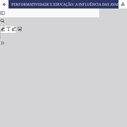
PERFORMATIVIDADE E EDUCAÇÃO: A INFLUÊNCIA DAS AVALIAÇÕES EXTERNAS NO PROCESSO DE ENSINO E APRENDIZAGEM DE MATEMÁTICA