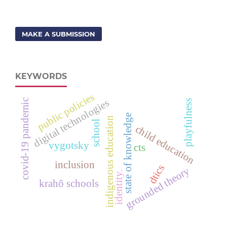
MAKE A SUBMISSION
KEYWORDS
public policies
digital technologies
covid-19 pandemic
playfulness
state of knowledge
indigenous education
school
child education
vygotsky
cts
inclusion
dtics
grounded theory
identity.
krahô schools