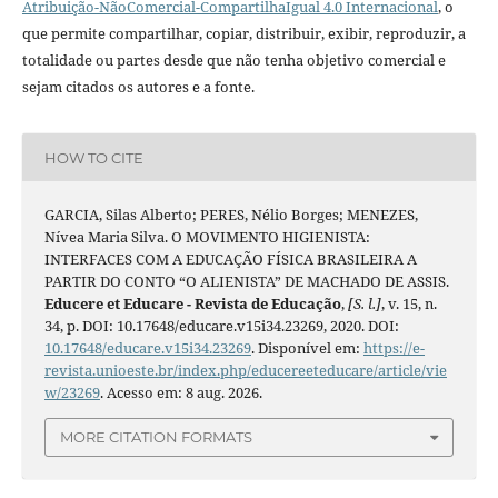
Atribuição-NãoComercial-CompartilhaIgual 4.0 Internacional
, o
que permite compartilhar, copiar, distribuir, exibir, reproduzir, a
totalidade ou partes desde que não tenha objetivo comercial e
sejam citados os autores e a fonte.
HOW TO CITE
GARCIA, Silas Alberto; PERES, Nélio Borges; MENEZES,
Nívea Maria Silva. O MOVIMENTO HIGIENISTA:
INTERFACES COM A EDUCAÇÃO FÍSICA BRASILEIRA A
PARTIR DO CONTO “O ALIENISTA” DE MACHADO DE ASSIS.
Educere et Educare - Revista de Educação
,
[S. l.]
, v. 15, n.
34, p. DOI: 10.17648/educare.v15i34.23269, 2020. DOI:
10.17648/educare.v15i34.23269
. Disponível em:
https://e-
revista.unioeste.br/index.php/educereeteducare/article/vie
w/23269
. Acesso em: 8 aug. 2026.
MORE CITATION FORMATS