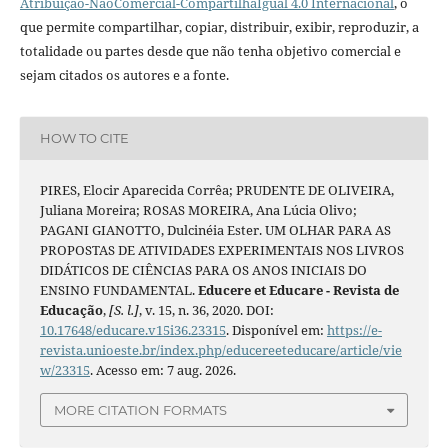
Atribuição-NãoComercial-CompartilhaIgual 4.0 Internacional
, o
que permite compartilhar, copiar, distribuir, exibir, reproduzir, a
totalidade ou partes desde que não tenha objetivo comercial e
sejam citados os autores e a fonte.
HOW TO CITE
PIRES, Elocir Aparecida Corrêa; PRUDENTE DE OLIVEIRA,
Juliana Moreira; ROSAS MOREIRA, Ana Lúcia Olivo;
PAGANI GIANOTTO, Dulcinéia Ester. UM OLHAR PARA AS
PROPOSTAS DE ATIVIDADES EXPERIMENTAIS NOS LIVROS
DIDÁTICOS DE CIÊNCIAS PARA OS ANOS INICIAIS DO
ENSINO FUNDAMENTAL.
Educere et Educare - Revista de
Educação
,
[S. l.]
, v. 15, n. 36, 2020. DOI:
10.17648/educare.v15i36.23315
. Disponível em:
https://e-
revista.unioeste.br/index.php/educereeteducare/article/vie
w/23315
. Acesso em: 7 aug. 2026.
MORE CITATION FORMATS