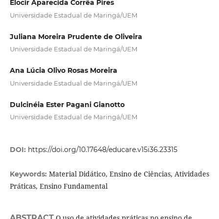
Elocir Aparecida Corrêa Pires
Universidade Estadual de Maringá/UEM
Juliana Moreira Prudente de Oliveira
Universidade Estadual de Maringá/UEM
Ana Lúcia Olivo Rosas Moreira
Universidade Estadual de Maringá/UEM
Dulcinéia Ester Pagani Gianotto
Universidade Estadual de Maringá/UEM
DOI:
https://doi.org/10.17648/educare.v15i36.23315
Material Didático, Ensino de Ciências, Atividades
Keywords:
Práticas, Ensino Fundamental
ABSTRACT
O uso de atividades práticas no ensino de